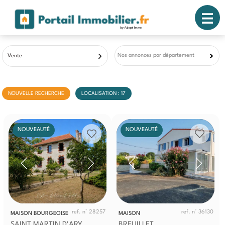
Nos annonces par département
Vente
NOUVELLE RECHERCHE
LOCALISATION : 17
NOUVEAUTÉ
NOUVEAUTÉ
ref. n° 28257
ref. n° 36130
MAISON BOURGEOISE
MAISON
SAINT MARTIN D'ARY
BREUILLET