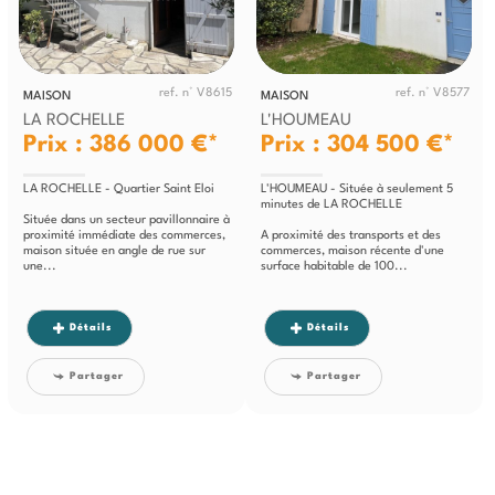
ref. n° V8615
ref. n° V8577
MAISON
MAISON
LA ROCHELLE
L'HOUMEAU
Prix : 386 000 €*
Prix : 304 500 €*
LA ROCHELLE - Quartier Saint Eloi
L'HOUMEAU - Située à seulement 5
minutes de LA ROCHELLE
Située dans un secteur pavillonnaire à
proximité immédiate des commerces,
A proximité des transports et des
maison située en angle de rue sur
commerces, maison récente d'une
une...
surface habitable de 100...
Détails
Détails
Partager
Partager