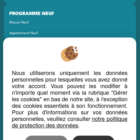
PROGRAMME NEUF
Maison Neuf
Appartement Neuf
Terrain Neuf
Programmes Neufs
Local Bureau Commerce Neuf
Nous utiliserons uniquement les données
Maison Et Appartement Neuf
personnelles pour lesquelles vous avez donné
votre accord. Vous pouvez les modifier à
Appartement Et Local Neuf
n'importe quel moment via la rubrique "Gérer
les cookies" en bas de notre site, à l'exception
LOCATION SAISONNIÈRE
des cookies essentiels à son fonctionnement.
Pour plus d'informations sur vos données
Maison location saisonnière
personnelles, veuillez consulter
notre politique
Appartement location saisonnière
de protection des données
.
Local bureau location saisonnière