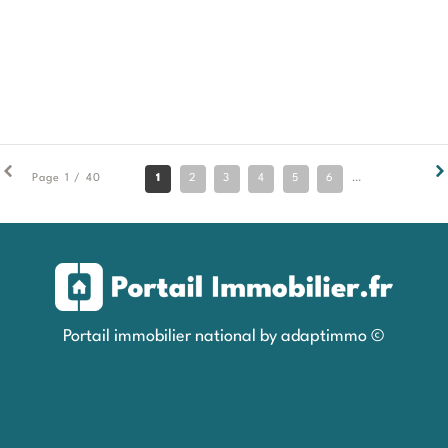
1
2
3
4
5
6
7
8
9
Page 1 / 40
Portail immobilier national by adaptimmo ©