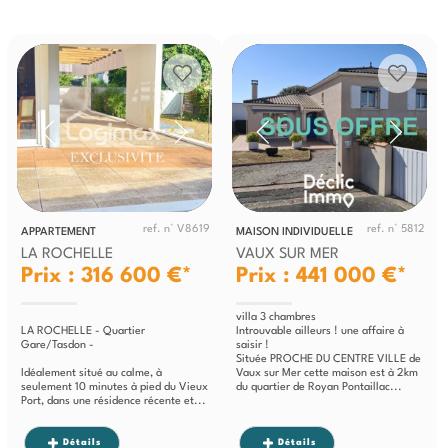
ref. n° V8619
ref. n° 5812
APPARTEMENT
MAISON INDIVIDUELLE
LA ROCHELLE
VAUX SUR MER
Prix : 316 600 €*
Prix : 441 000 €*
villa 3 chambres
LA ROCHELLE - Quartier
Introuvable ailleurs ! une affaire à
Gare/Tasdon -
saisir !
Située PROCHE DU CENTRE VILLE de
Idéalement situé au calme, à
Vaux sur Mer cette maison est à 2km
seulement 10 minutes à pied du Vieux
du quartier de Royan Pontaillac...
Port, dans une résidence récente et...
Détails
Détails