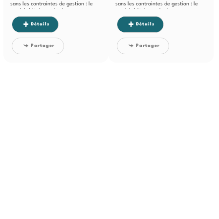
sans les contraintes de gestion : le
sans les contraintes de gestion : le
produit idéal pour bâtir un
produit idéal pour bâtir un
patrimoine...
patrimoine...
Détails
Détails
Partager
Partager