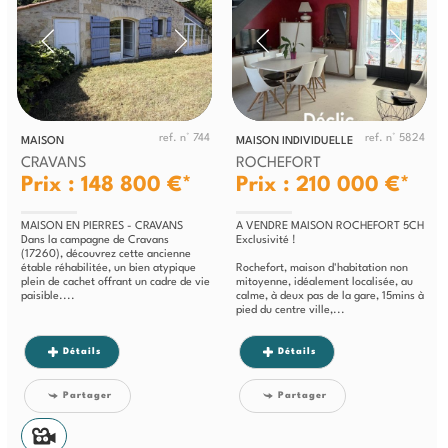
ref. n° 744
ref. n° 5824
MAISON
MAISON INDIVIDUELLE
CRAVANS
ROCHEFORT
Prix : 148 800 €*
Prix : 210 000 €*
MAISON EN PIERRES - CRAVANS
A VENDRE MAISON ROCHEFORT 5CH
Dans la campagne de Cravans
Exclusivité !
(17260), découvrez cette ancienne
étable réhabilitée, un bien atypique
Rochefort, maison d'habitation non
plein de cachet offrant un cadre de vie
mitoyenne, idéalement localisée, au
paisible....
calme, à deux pas de la gare, 15mins à
pied du centre ville,...
Détails
Détails
Partager
Partager