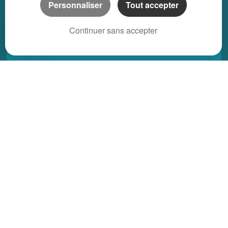
Personnaliser
Tout accepter
Propriété location saisonnière
Continuer sans accepter
REGIONS
Alsace
Aquitaine
Auvergne
Basse-Normandie
Bourgogne
Bretagne
Centre
Champagne Ardenne
Franche-Comté
Haute-Normandie
Ile-de-France