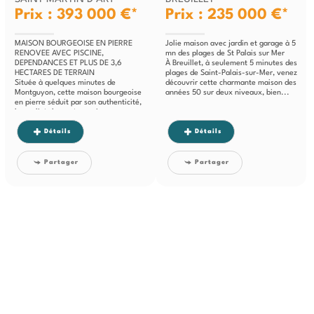
Prix : 393 000 €*
Prix : 235 000 €*
MAISON BOURGEOISE EN PIERRE
Jolie maison avec jardin et garage à 5
RENOVEE AVEC PISCINE,
mn des plages de St Palais sur Mer
DEPENDANCES ET PLUS DE 3,6
À Breuillet, à seulement 5 minutes des
HECTARES DE TERRAIN
plages de Saint-Palais-sur-Mer, venez
Située à quelques minutes de
découvrir cette charmante maison des
Montguyon, cette maison bourgeoise
années 50 sur deux niveaux, bien...
en pierre séduit par son authenticité,
la qualité de sa rénovation et son...
Détails
Détails
Partager
Partager