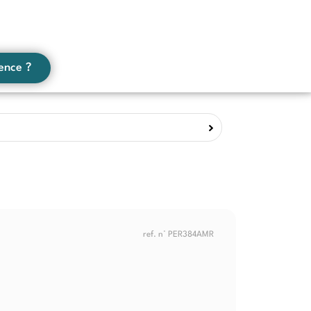
ence ?
ref. n° PER384AMR