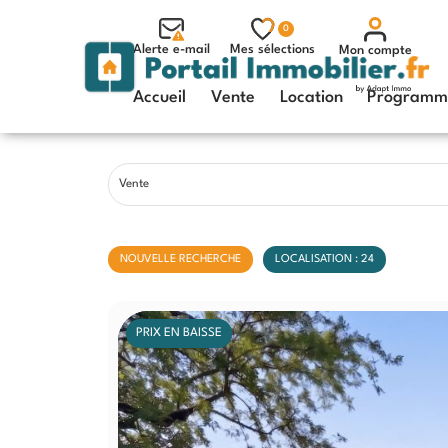
0
Alerte e-mail
Mes sélections
Mon compte
Accueil
Vente
Location
Programme
Vente
NOUVELLE RECHERCHE
LOCALISATION : 24
PRIX EN BAISSE