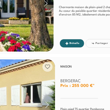
Charmante maison de plain-pied 2 ch
Au coeur du paisible quartier résiden
d'environ 85 M2, idéalement située pou
Détails
Partager
MAISON
BERGERAC
Prix : 255 000 €*
Plain-pied T5 quartier Pombonne