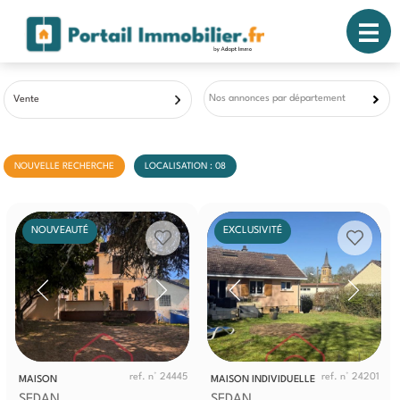
Nos annonces par département
Vente
NOUVELLE RECHERCHE
LOCALISATION : 08
NOUVEAUTÉ
EXCLUSIVITÉ
ref. n° 24445
ref. n° 24201
MAISON
MAISON INDIVIDUELLE
SEDAN
SEDAN