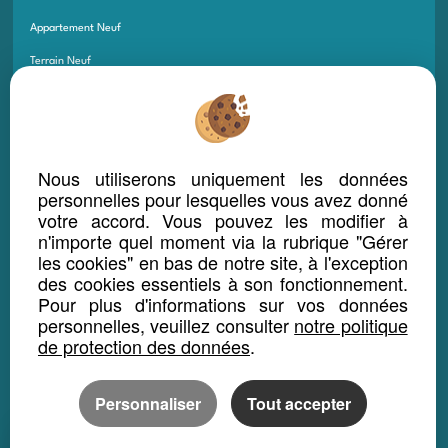
Appartement Neuf
Terrain Neuf
Programmes Neufs
Local Bureau Commerce Neuf
Maison Et Appartement Neuf
Nous utiliserons uniquement les données
personnelles pour lesquelles vous avez donné
Appartement Et Local Neuf
votre accord. Vous pouvez les modifier à
n'importe quel moment via la rubrique "Gérer
LOCATION SAISONNIÈRE
les cookies" en bas de notre site, à l'exception
des cookies essentiels à son fonctionnement.
Maison location saisonnière
Pour plus d'informations sur vos données
Appartement location saisonnière
personnelles, veuillez consulter
notre politique
de protection des données
.
Local bureau location saisonnière
Propriété location saisonnière
Personnaliser
Tout accepter
REGIONS