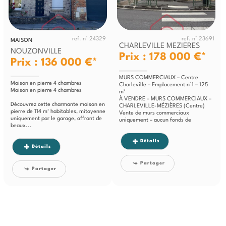
ref. n° 24329
ref. n° 23691
MAISON
CHARLEVILLE MEZIERES
NOUZONVILLE
Prix : 178 000 €*
Prix : 136 000 €*
MURS COMMERCIAUX – Centre
Maison en pierre 4 chambres
Charleville – Emplacement n°1 – 125
Maison en pierre 4 chambres
m²
À VENDRE – MURS COMMERCIAUX –
Découvrez cette charmante maison en
CHARLEVILLE-MÉZIÈRES (Centre)
pierre de 114 m² habitables, mitoyenne
Vente de murs commerciaux
uniquement par le garage, offrant de
uniquement – aucun fonds de
beaux...
commerce.
Local commercial libre...
Détails
Détails
Partager
Partager