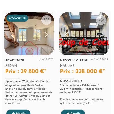
EXCLUSIVITÉ
ref. n° 24373
ref. n° 23859
APPARTEMENT
MAISON DE VILLAGE
SEDAN
HAULME
Prix : 39 500 €*
Prix : 238 000 €*
Appartement T2 de 66 m² – Dernier
MAISON HAULME
étage – Centre-ville de Sedan
“Grand volume – Petite taxe !”
En plein cœur du centre-ville de
225 m² habitables – Taxe foncière
Sedan, découvrez cet appartement de
seulement 410 €
66 m² (Loi Carrez) situé au 3ème et
dernier étage d’un immeuble de
Pour les amoureux de la nature en
caractère...
quête de sérénité, j’ai le...
Détails
Détails