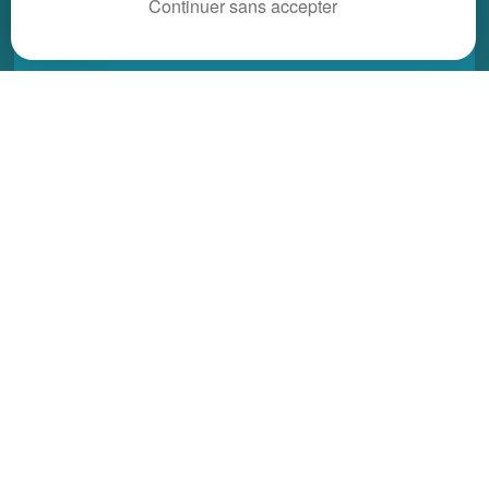
Continuer sans accepter
Alsace
Aquitaine
Auvergne
Basse-Normandie
Bourgogne
Bretagne
Centre
Champagne Ardenne
Franche-Comté
Haute-Normandie
Ile-de-France
Languedoc Roussillon
Limousin
Lorraine