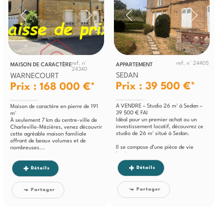
ref. n°
ref. n° 24405
MAISON DE CARACTÈRE
APPARTEMENT
24340
SEDAN
WARNECOURT
Prix : 39 500 €*
Prix : 168 000 €*
À VENDRE – Studio 26 m² à Sedan –
Maison de caractère en pierre de 191
39 500 € FAI
m²
Idéal pour un premier achat ou un
À seulement 7 km du centre-ville de
investissement locatif, découvrez ce
Charleville-Mézières, venez découvrir
studio de 26 m² situé à Sedan.
cette agréable maison familiale
offrant de beaux volumes et de
Il se compose d’une pièce de vie
nombreuses...
lumineuse...
Détails
Détails
Partager
Partager