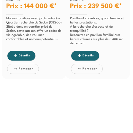
Prix : 144 000 €*
Prix : 239 500 €*
Maison familiale avec jardin arboré –
Pavillon 4 chambres, grand terrain et
Quartier recherché de Sedan (08200)
belles prestations.
Située dans un quartier prisé de
À la recherche d’espace et de
Sedan, cette maison offre un cadre de
tranquillité ?
vie agréable, des volumes
Découvrez ce pavillon familial aux
confortables et un beau potentiel...
beaux volumes sur plus de 3 400 m²
de terrain
Situé dans un...
Détails
Détails
Partager
Partager