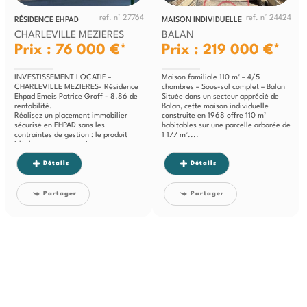
ref. n° 27764
ref. n° 24424
RÉSIDENCE EHPAD
MAISON INDIVIDUELLE
CHARLEVILLE MEZIERES
BALAN
Prix : 76 000 €*
Prix : 219 000 €*
INVESTISSEMENT LOCATIF –
Maison familiale 110 m² – 4/5
CHARLEVILLE MEZIERES- Résidence
chambres – Sous-sol complet – Balan
Ehpad Emeis Patrice Groff - 8.86 de
Située dans un secteur apprécié de
rentabilité.
Balan, cette maison individuelle
Réalisez un placement immobilier
construite en 1968 offre 110 m²
sécurisé en EHPAD sans les
habitables sur une parcelle arborée de
contraintes de gestion : le produit
1 177 m²....
idéal pour vous constituer un
patrimoine immobilier...
Détails
Détails
Partager
Partager