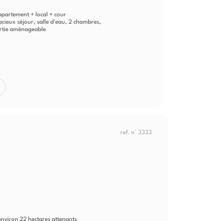
partement + local + cour
ieux séjour, salle d'eau, 2 chambres,
partie aménageable
ref. n° 3333
nviron 22 hectares attenants