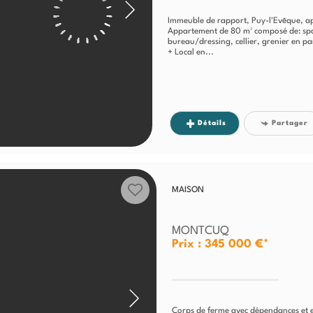
Immeuble de rapport, Puy-l'Evêque, ap
Appartement de 80 m² composé de: spac
bureau/dressing, cellier, grenier en 
+ Local en...
Détails
Partager
MAISON
MONTCUQ
Prix : 345 000 €*
Corps de ferme avec dépendances et e