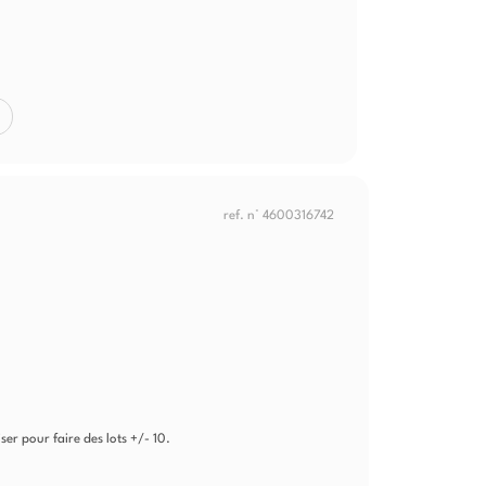
ref. n° 4600316742
er pour faire des lots +/- 10.