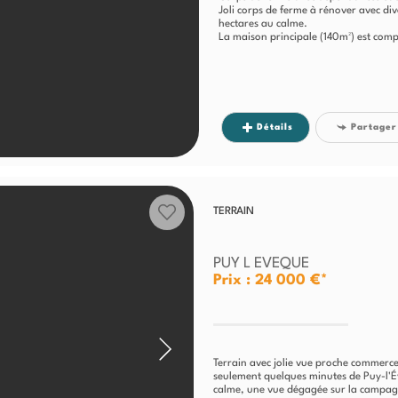
Joli corps de ferme à rénover avec di
hectares au calme.
La maison principale (140m²) est comp
Détails
Partager
TERRAIN
PUY L EVEQUE
Prix : 24 000 €*
Terrain avec jolie vue proche commerc
seulement quelques minutes de Puy-l'É
calme, une vue dégagée sur la campagn