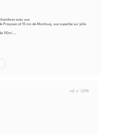
3 chambres avec vue
 Prayssac et 15 mn de Montcuq, vue superbe sur jolie
e 110m²...
ref. n° 3295