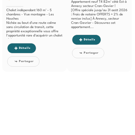
Appartement neuf T4 82m² côté Est à
Annecy secteur Cran-Gevier !
Chalet indépendant 160 m² - 5
[Offre spéciale jusqu’au 31 août 2026
chambres - Vue montagne - Les
: Frais de notaire OFFERTS + 2% de
Houches
remise inclus] À Annecy, secteur
Nichée au bout d'une route calme
Cran-Gevrier - Découvrez cet
sans circulation de transit, cette
appartement...
propriété exceptionnelle vous offre
l'opportunité rare d'acquérir un chalet
alpin...
Détails
Détails
Partager
Partager