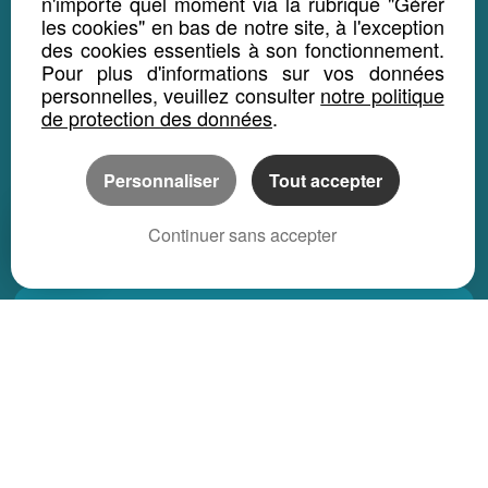
n'importe quel moment via la rubrique "Gérer
les cookies" en bas de notre site, à l'exception
Maison Et Appartement Neuf
des cookies essentiels à son fonctionnement.
Appartement Et Local Neuf
Pour plus d'informations sur vos données
personnelles, veuillez consulter
notre politique
de protection des données
.
LOCATION SAISONNIÈRE
Maison location saisonnière
Personnaliser
Tout accepter
Appartement location saisonnière
Local bureau location saisonnière
Continuer sans accepter
Propriété location saisonnière
REGIONS
Alsace
Aquitaine
Auvergne
Basse-Normandie