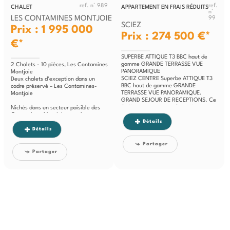
ref. n° 989
ref.
CHALET
APPARTEMENT EN FRAIS RÉDUITS
n°
LES CONTAMINES MONTJOIE
99
SCIEZ
Prix : 1 995 000
Prix : 274 500 €*
€*
SUPERBE ATTIQUE T3 BBC haut de
gamme GRANDE TERRASSE VUE
2 Chalets - 10 pièces, Les Contamines
PANORAMIQUE
Montjoie
SCIEZ CENTRE Superbe ATTIQUE T3
Deux chalets d'exception dans un
BBC haut de gamme GRANDE
cadre préservé – Les Contamines-
TERRASSE VUE PANORAMIQUE.
Montjoie
GRAND SEJOUR DE RECEPTIONS. Ce
3 pièces se compose d’un séjour,...
Nichés dans un secteur paisible des
Contamines-Montjoie, ces deux
Détails
chalets...
Détails
Partager
Partager