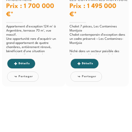
Prix : 1 700 000
Prix : 1 495 000
€*
€*
Appartement d'exception 124 m² à
Chalet 7 pièces, Les Contamines
Argentière, terrasse 70 m², vue
Montjoie
massif.
Chalet contemporain d'exception dans
Une opportunité rare d'acquérir un
un cadre préservé – Les Contamines-
grand appartement de quatre
Montjoie
chambres, entièrement rénové,
bénéficiant d'une situation
Niché dans un secteur paisible des
exceptionnelle au cœur du...
Contamines-Montjoie, ce chalet...
Détails
Détails
Partager
Partager