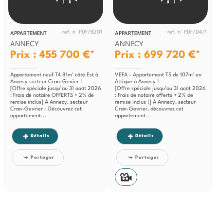
ref. n° PDF/B201
ref. n° PDF/D471
APPARTEMENT
APPARTEMENT
ANNECY
ANNECY
Prix : 455 700 €*
Prix : 699 720 €*
Appartement neuf T4 81m² côté Est à
VEFA - Appartement T5 de 107m² en
Annecy secteur Cran-Gevier !
Attique à Annecy !
[Offre spéciale jusqu’au 31 août 2026
[Offre spéciale jusqu’au 31 août 2026
: Frais de notaire OFFERTS + 2% de
: Frais de notaire offerts + 2% de
remise inclus] À Annecy, secteur
remise inclus !] À Annecy, secteur
Cran-Gevrier - Découvrez cet
Cran-Gevrier, découvrez cet
appartement...
appartement...
Détails
Détails
Partager
Partager