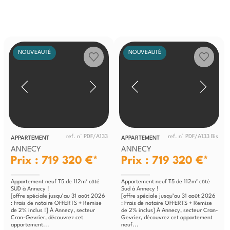
NOUVEAUTÉ
NOUVEAUTÉ
ref. n° PDF/A133
ref. n° PDF/A133 Bis
APPARTEMENT
APPARTEMENT
ANNECY
ANNECY
Prix : 719 320 €*
Prix : 719 320 €*
Appartement neuf T5 de 112m² côté
Appartement neuf T5 de 112m² côté
SUD à Annecy !
Sud à Annecy !
[offre spéciale jusqu’au 31 août 2026
[offre spéciale jusqu’au 31 août 2026
: Frais de notaire OFFERTS + Remise
: Frais de notaire OFFERTS + Remise
de 2% inclus !] À Annecy, secteur
de 2% inclus] À Annecy, secteur Cran-
Cran-Gevrier, découvrez cet
Gevrier, découvrez cet appartement
appartement...
neuf...