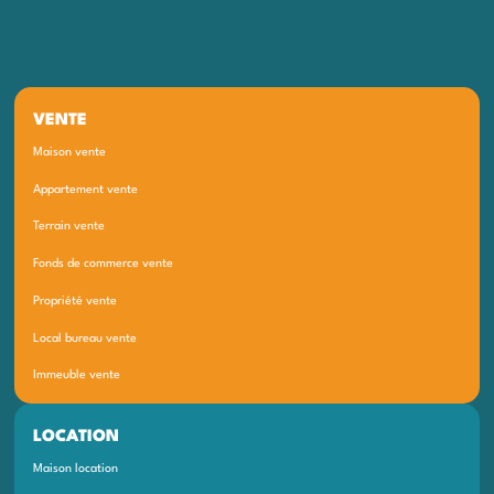
VENTE
Maison vente
Appartement vente
Terrain vente
Fonds de commerce vente
Propriété vente
Local bureau vente
Immeuble vente
LOCATION
Maison location