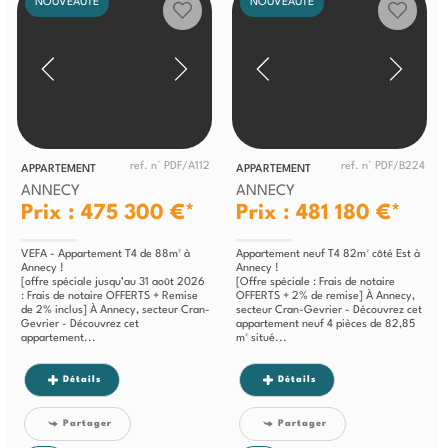
NOUVEAUTÉ
NOUVEAUTÉ
ref. n° PDF/A112
ref. n° PDF/B224
APPARTEMENT
APPARTEMENT
ANNECY
ANNECY
Prix : 475 300 €*
Prix : 481 180 €*
VEFA - Appartement T4 de 88m² à
Appartement neuf T4 82m² côté Est à
Annecy !
Annecy !
[offre spéciale jusqu’au 31 août 2026
[Offre spéciale : Frais de notaire
: Frais de notaire OFFERTS + Remise
OFFERTS + 2% de remise] À Annecy,
de 2% inclus] À Annecy, secteur Cran-
secteur Cran-Gevrier - Découvrez cet
Gevrier - Découvrez cet
appartement neuf 4 pièces de 82,85
appartement...
m² situé...
Détails
Détails
Partager
Partager