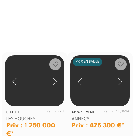
PRIX EN BAISSE
ref. n° 970
ref. n° PDF/B214
CHALET
APPARTEMENT
LES HOUCHES
ANNECY
Prix : 1 250 000
Prix : 475 300 €*
€*