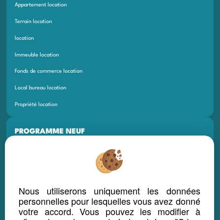
Appartement location
Terrain location
location
Immeuble location
Fonds de commerce location
Local bureau location
Propriété location
PROGRAMME NEUF
Maison Neuf
Appartement Neuf
Terrain Neuf
Nous utiliserons uniquement les données
Programmes Neufs
personnelles pour lesquelles vous avez donné
votre accord. Vous pouvez les modifier à
Local Bureau Commerce Neuf