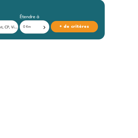
Étendre à
+ de critères
0 Km