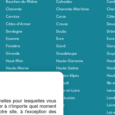
Bouches-du-Rhône
Calvados
Cant
Charente
Charente-Maritime
Cher
Corrèze
Corse
Côte
Côtes-d'Armor
Creuse
Deux
Dordogne
Doubs
Drô
Essonne
Eure
Eure
Finistère
Gard
Gers
Gironde
Guadeloupe
Guy
Haut-Rhin
Haute-Garonne
Haut
Haute-Marne
Haute-Saône
Haut
Haute-Vienne
Hautes-Alpes
Haut
Hauts-de-Seine
Hérault
Ille-
Indre
Indre-et-Loire
Isère
Jura
La Réunion
Land
elles pour lesquelles vous
er à n'importe quel moment
Loir-et-Cher
Loire
Loir
tre site, à l'exception des
Loiret
Lot
Lot-