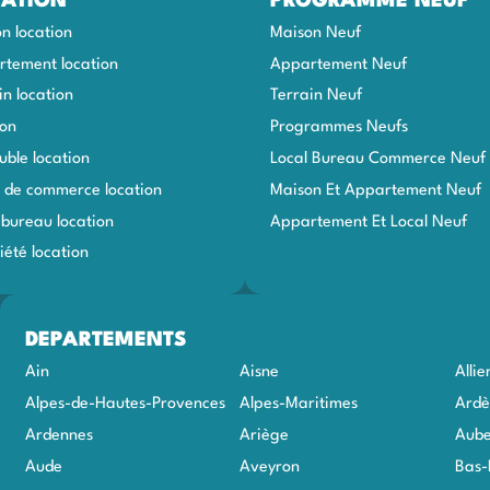
ATION
PROGRAMME NEUF
n location
Maison Neuf
tement location
Appartement Neuf
in location
Terrain Neuf
ion
Programmes Neufs
ble location
Local Bureau Commerce Neuf
 de commerce location
Maison Et Appartement Neuf
 bureau location
Appartement Et Local Neuf
iété location
DEPARTEMENTS
Ain
Aisne
Allie
Alpes-de-Hautes-Provences
Alpes-Maritimes
Ardè
Ardennes
Ariège
Aub
Aude
Aveyron
Bas-