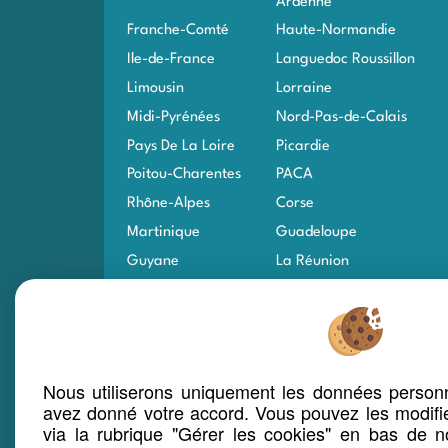
Ardenne
Franche-Comté
Haute-Normandie
Ile-de-France
Languedoc Roussillon
Limousin
Lorraine
Midi-Pyrénées
Nord-Pas-de-Calais
Pays De La Loire
Picardie
Poitou-Charentes
PACA
Rhône-Alpes
Corse
Martinique
Guadeloupe
Guyane
La Réunion
Saint-Pierre-et-
Mayotte
Miquelon
Saint Martin
Saint-Barthélémy
Monaco
Wallis-et-Futuna
Nous utiliserons uniquement les données personn
Polynésie Française
Nouvelle-Calédonie
avez donné votre accord. Vous pouvez les modifi
via la rubrique "Gérer les cookies" en bas de no