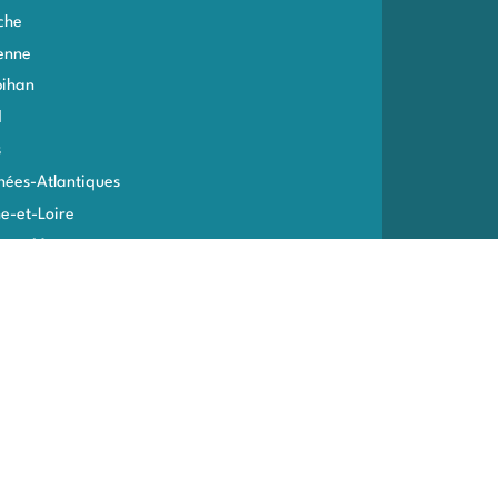
che
enne
ihan
d
s
nées-Atlantiques
e-et-Loire
e-et-Marne
me
toire de Belfort
ne
ines