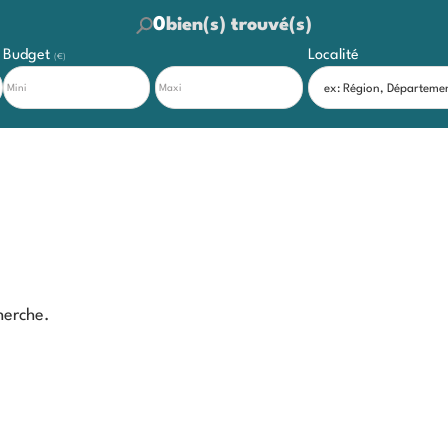
0
bien(s) trouvé(s)
Budget
Localité
(€)
herche.