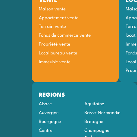
VENTE
LOC
Maison vente
Maiso
Appartement vente
Appar
Terrain vente
Terra
Fonds de commerce vente
locat
Propriété vente
Immeu
Local bureau vente
Fonds
Immeuble vente
Local
Propr
REGIONS
Alsace
Aquitaine
Auvergne
Basse-Normandie
Bourgogne
Bretagne
Centre
Champagne