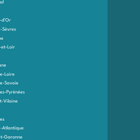
al
-d'Or
-Sèvres
me
-et-Loir
ane
e-Loire
e-Savoie
es-Pyrénées
et-Vilaine
es
e-Atlantique
et-Garonne