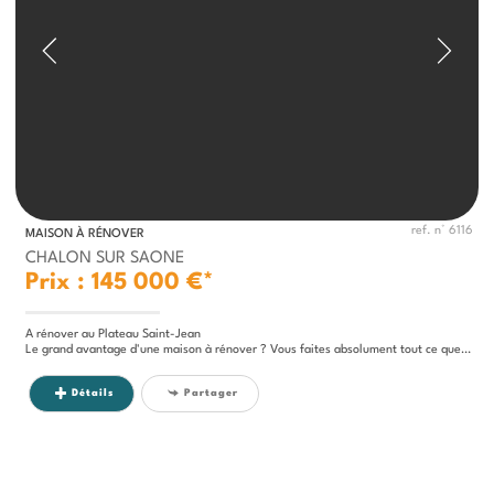
ref. n° 6116
MAISON À RÉNOVER
CHALON SUR SAONE
Prix : 145 000 €*
A rénover au Plateau Saint-Jean
Le grand avantage d'une maison à rénover ? Vous faites absolument tout ce que vous voulez ! Pas de compromis sur les...
Détails
Partager