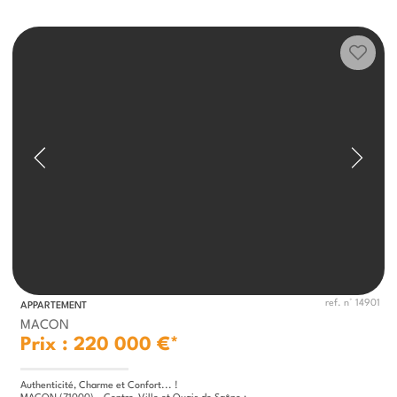
ref. n° 14901
APPARTEMENT
MACON
Prix : 220 000 €*
Authenticité, Charme et Confort... !