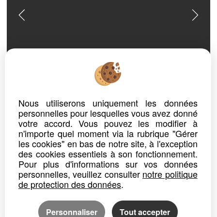
ref. n° 26503
ENSEMBLE IMMOBILIER
Nous utiliserons uniquement les données
BOIS SAINTE MARIE
personnelles pour lesquelles vous avez donné
Prix : 99 500 €*
votre accord. Vous pouvez les modifier à
n'importe quel moment via la rubrique "Gérer
Maison avec grandes dépendances pour habitation et/ou projets divers
les cookies" en bas de notre site, à l'exception
À Bois-Sainte-Marie, petit village clunisien de Bourgogne du Sud, cette maison ancienne de 155 m² s’adresse à ceux qui...
des cookies essentiels à son fonctionnement.
Pour plus d'informations sur vos données
Détails
Partager
personnelles, veuillez consulter
notre politique
de protection des données
.
Personnaliser
Tout accepter