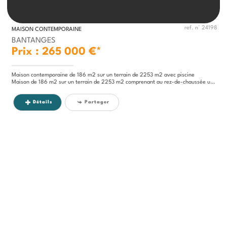
ref. n° 24198
MAISON CONTEMPORAINE
BANTANGES
Prix : 265 000 €*
Maison contemporaine de 186 m2 sur un terrain de 2253 m2 avec piscine
Maison de 186 m2 sur un terrain de 2253 m2 comprenant au rez-de-chaussée une entrée desservant une cuisine toute équipée...
Détails
Partager