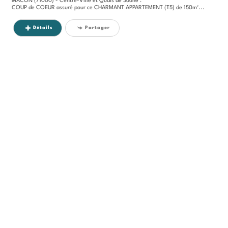
MACON (71000) - Centre-Ville et Quais de Saône :
COUP de COEUR assuré pour ce CHARMANT APPARTEMENT (T5) de 150m²...
Détails
Partager