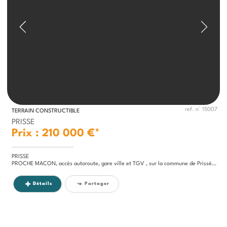
ref. n° 15007
TERRAIN CONSTRUCTIBLE
PRISSE
Prix : 210 000 €*
PRISSE
PROCHE MACON, accès autoroute, gare ville et TGV , sur la commune de Prissé , commune avec commerces , vie associative...
Détails
Partager