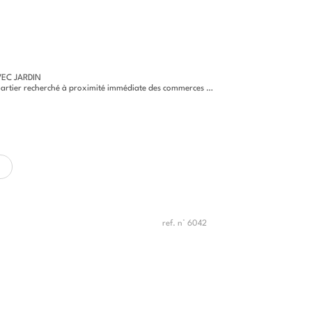
VEC JARDIN
echerché à proximité immédiate des commerces et commodités, cette...
ref. n° 6042