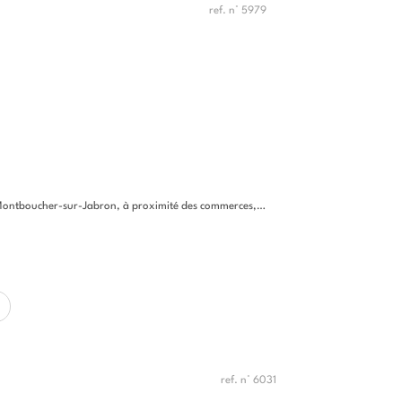
ref. n° 5979
r-Jabron, à proximité des commerces, services et commodités, cette...
ref. n° 6031