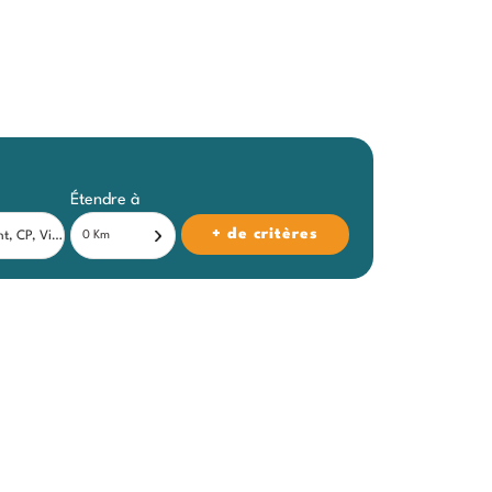
Étendre à
+ de critères
0 Km