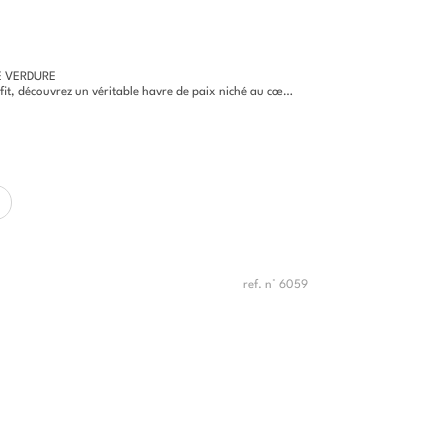
E VERDURE
 un véritable havre de paix niché au cœur d'un environnement naturel...
ref. n° 6059