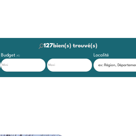
127
bien(s) trouvé(s)
Budget
Localité
(€)