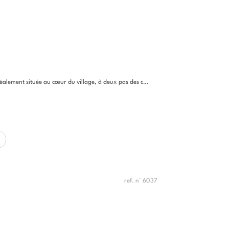
ituée au cœur du village, à deux pas des commerces, des écoles et de...
ref. n° 6037