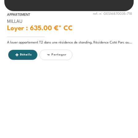
ref. n° GES16870035-718
APPARTEMENT
MILLAU
Loyer : 635.00 €*
CC
A louer appartement T2 dans une résidence de standing, Résidence Coté Parc au 4ème et dernier étage avec ascenseur,...
Détails
Partager