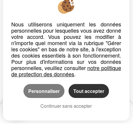
ref. n° GES17250021-718
APPARTEMENT
MILLAU
Loyer : 563.00 €*
CC
Nous utiliserons uniquement les données
personnelles pour lesquelles vous avez donné
N908 - A louer appartement T2 bis situé au 3ème et dernier étage place des halles avec terrasse.
Ce logement se compose...
votre accord. Vous pouvez les modifier à
n'importe quel moment via la rubrique "Gérer
Détails
Partager
les cookies" en bas de notre site, à l'exception
des cookies essentiels à son fonctionnement.
Pour plus d'informations sur vos données
personnelles, veuillez consulter
notre politique
de protection des données
.
Personnaliser
Tout accepter
Continuer sans accepter
Date
Prix
CP