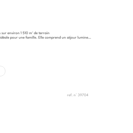
sur environ 1 510 m² de terrain
r une famille. Elle comprend un séjour lumineux avec cuisine ouverte...
ref. n° 39704