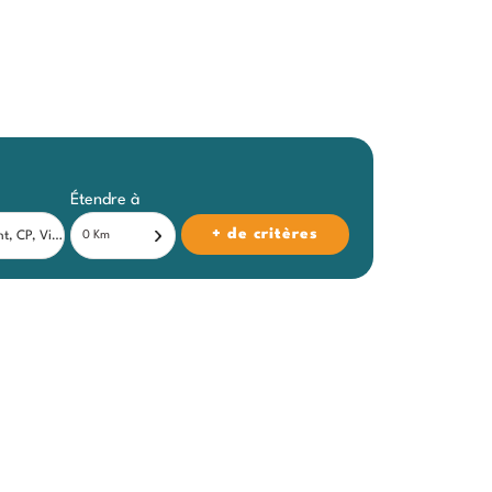
Étendre à
+ de critères
0 Km