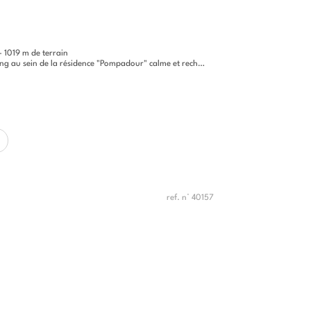
1019 m de terrain
e la résidence "Pompadour" calme et recherchée, à proximité de Carré...
ref. n° 40157