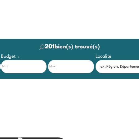
201
bien(s) trouvé(s)
Budget
Localité
(€)