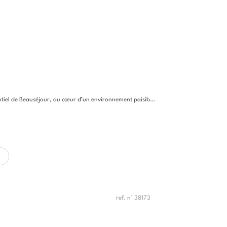
Beauséjour, au cœur d’un environnement paisible et préservé, cette...
ref. n° 38173