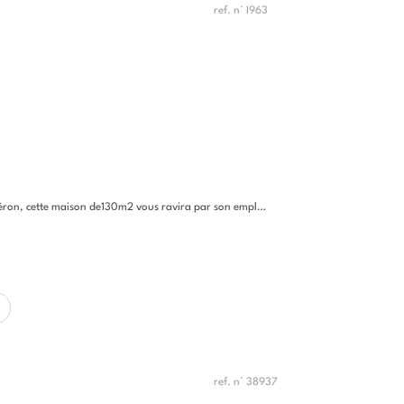
ref. n° I963
maison de130m2 vous ravira par son emplacement exceptionnel au calme....
ref. n° 38937