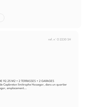
ref. n° O 2230 SH
DE 92.25 M2 + 2 TERRASSES + 2 GARAGES
t de Capbreton limitrophe Hossegor, dans un quartier
segor, emplacement...