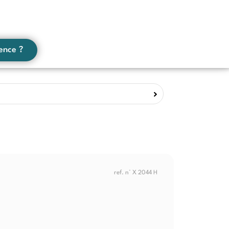
ence ?
ref. n° X 2044 H