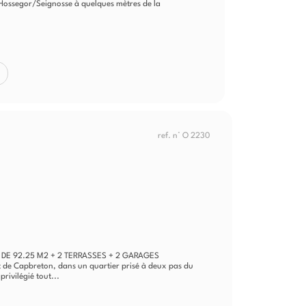
 d’Hossegor/Seignosse à quelques mètres de la
ref. n° O 2230
DE 92.25 M2 + 2 TERRASSES + 2 GARAGES
t de Capbreton, dans un quartier prisé à deux pas du
rivilégié tout...