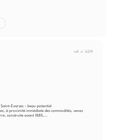
ref. n° 6219
Saint-Évarzec – beau potentiel
zec, à proximité immédiate des commodités, venez
re, construite avant 1885,...