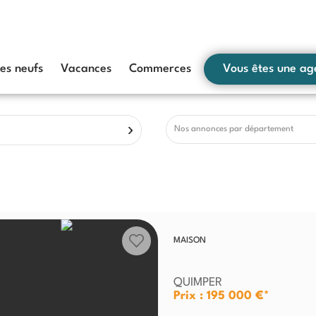
s neufs
Vacances
Commerces
Vous êtes une ag
Nos annonces par département
MAISON
QUIMPER
Prix : 195 000 €*