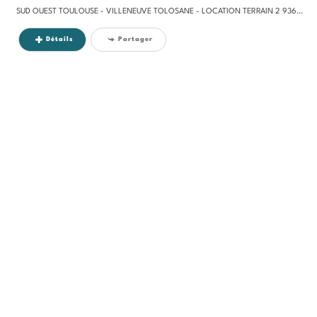
SUD OUEST TOULOUSE - VILLENEUVE TOLOSANE - LOCATION TERRAIN 2 936M², Dans un environnement industriel et artisanal, au...
Détails
Partager