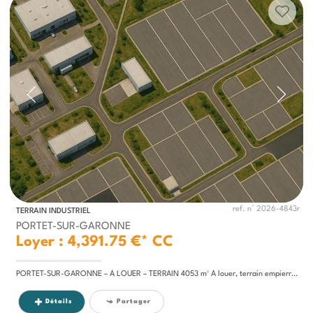
ref. n° 2026-4843r
TERRAIN INDUSTRIEL
PORTET-SUR-GARONNE
Loyer : 4,391.75 €*
CC
PORTET-SUR-GARONNE – À LOUER – TERRAIN 4053 m² À louer, terrain empierré de 4 053 m² à Portet-sur-Garonne, idéalement...
Détails
Partager