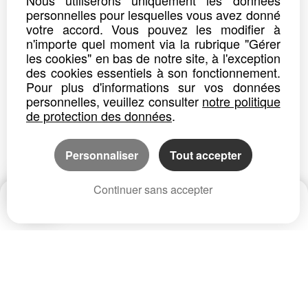
Nous utiliserons uniquement les données
personnelles pour lesquelles vous avez donné
Détails
Partager
votre accord. Vous pouvez les modifier à
n'importe quel moment via la rubrique "Gérer
les cookies" en bas de notre site, à l'exception
des cookies essentiels à son fonctionnement.
Pour plus d'informations sur vos données
personnelles, veuillez consulter
notre politique
de protection des données
.
Personnaliser
Tout accepter
Continuer sans accepter
Date
Prix
CP