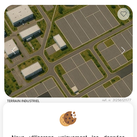
ref. n° 31256121177
TERRAIN INDUSTRIEL
TOULOUSE
Loyer : 4,176.00 €*
CC
TOULOUSE-SUD-OUEST- LARRIEU- A LA LOCATION TERRAIN INDUSTRIEL DE 5000 M² . Idéalement situé à proximité immédiate de la...