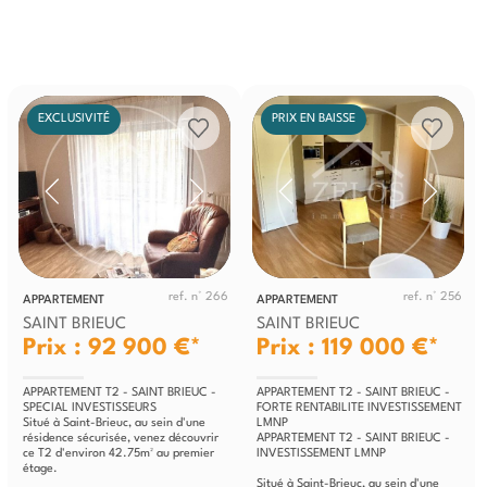
EXCLUSIVITÉ
PRIX EN BAISSE
ref. n° 266
ref. n° 256
APPARTEMENT
APPARTEMENT
SAINT BRIEUC
SAINT BRIEUC
Prix : 92 900 €*
Prix : 119 000 €*
APPARTEMENT T2 - SAINT BRIEUC -
APPARTEMENT T2 - SAINT BRIEUC -
SPECIAL INVESTISSEURS
FORTE RENTABILITE INVESTISSEMENT
Situé à Saint-Brieuc, au sein d'une
LMNP
résidence sécurisée, venez découvrir
APPARTEMENT T2 - SAINT BRIEUC -
ce T2 d'environ 42.75m² au premier
INVESTISSEMENT LMNP
étage.
Situé à Saint-Brieuc, au sein d'une