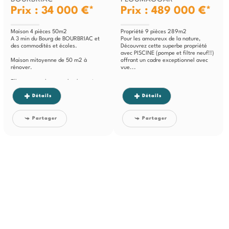
Prix : 34 000 €*
Prix : 489 000 €*
Maison 4 pièces 50m2
Propriété 9 pièces 289m2
A 3 min du Bourg de BOURBRIAC et
Pour les amoureux de la nature,
des commodités et écoles.
Découvrez cette superbe propriété
avec PISCINE (pompe et filtre neuf!!)
Maison mitoyenne de 50 m2 à
offrant un cadre exceptionnel avec
rénover.
vue...
Elle comprend au rez-de-chaussée,
une pièce de...
Détails
Détails
Partager
Partager