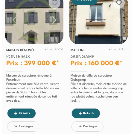
EXCLUSIVITÉ
ref. n° 39251
ref. n° 38435
MAISON RÉNOVÉE
MAISON
PONTRIEUX
GUINGAMP
Prix : 399 000 €*
Prix : 160 000 €*
Maison de caractère rénovée à
Maison de ville de caractère
Pontrieux
Guingamp
Extrêmement rare à la vente, venez
Elle est discrète, mais cette maison de
découvrir cette très belle bâtisse en
ville proche du centre de Guingamp
pierre de 200m² habitables
entre le cinéma et la gare, dans une
entièrement rénovée du sol au toit
rue plutôt calme, cache bien son
avec des...
jeu!...
Détails
Détails
Partager
Partager