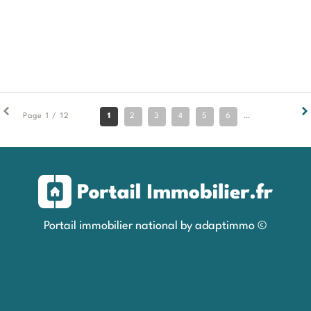
1
2
3
4
5
6
7
8
9
Page 1 / 12
Portail immobilier national by adaptimmo ©