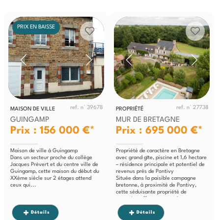
PRIX EN BAISSE
ref. n° 39678
ref. n° 27738
MAISON DE VILLE
PROPRIÉTÉ
GUINGAMP
MUR DE BRETAGNE
Prix : 156 000 €*
Prix : 695 000 €*
Maison de ville à Guingamp
Propriété de caractère en Bretagne
Dans un secteur proche du collège
avec grand gîte, piscine et 1,6 hectare
Jacques Prévert et du centre ville de
– résidence principale et potentiel de
Guingamp, cette maison du début du
revenus près de Pontivy
XXème siècle sur 2 étages attend
Située dans la paisible campagne
ceux qui...
bretonne, à proximité de Pontivy,
cette séduisante propriété de
caractère offre une occasion rare
d’acquérir une...
Détails
Détails