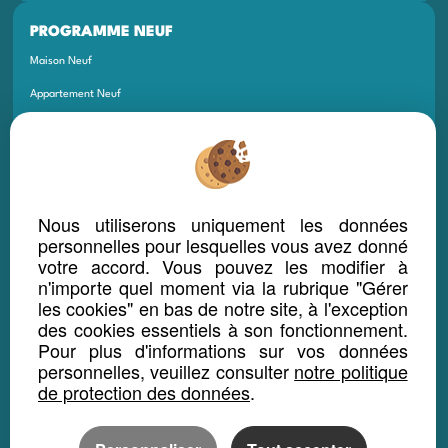
PROGRAMME NEUF
Maison Neuf
Appartement Neuf
Terrain Neuf
Programmes Neufs
Local Bureau Commerce Neuf
Nous utiliserons uniquement les données
Maison Et Appartement Neuf
personnelles pour lesquelles vous avez donné
votre accord. Vous pouvez les modifier à
Appartement Et Local Neuf
n'importe quel moment via la rubrique "Gérer
les cookies" en bas de notre site, à l'exception
LOCATION SAISONNIÈRE
des cookies essentiels à son fonctionnement.
Pour plus d'informations sur vos données
Maison location saisonnière
personnelles, veuillez consulter
notre politique
Appartement location saisonnière
de protection des données
.
Local bureau location saisonnière
Propriété location saisonnière