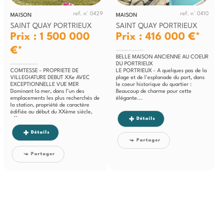
ref. n° 0429
ref. n° 0410
MAISON
MAISON
SAINT QUAY PORTRIEUX
SAINT QUAY PORTRIEUX
Prix : 1 500 000
Prix : 416 000 €*
€*
BELLE MAISON ANCIENNE AU COEUR
DU PORTRIEUX
COMTESSE - PROPRIETE DE
LE PORTRIEUX - A quelques pas de la
VILLEGIATURE DEBUT XXe AVEC
plage et de l'esplanade du port, dans
EXCEPTIONNELLE VUE MER
le coeur historique du quartier :
Dominant la mer, dans l’un des
Beaucoup de charme pour cette
emplacements les plus recherchés de
élégante...
la station, propriété de caractère
édifiée au début du XXème siècle,
offrant un...
Détails
Détails
Partager
Partager