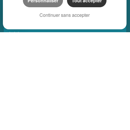
Personnaliser
Tout accepter
Continuer sans accepter
REGIONS
Alsace
Aquitaine
Auvergne
Basse-Normandie
Bourgogne
Bretagne
Centre
Champagne Ardenne
Franche-Comté
Haute-Normandie
Ile-de-France