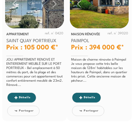
ref. n° 0420
ref. n° 39020
APPARTEMENT
MAISON RÉNOVÉE
SAINT QUAY PORTRIEUX
PAIMPOL
Prix : 105 000 €*
Prix : 394 000 €*
JOLI APPARTEMENT RENOVÉ ET
Maison de charme rénovée à Paimpol
ENTIEREMENT MEUBLÉ SUR LE PORT
Je vous propose cette très belle
PORTRIEUX - Bel emplacement à 50
maison de 128m² habitables sur les
mètres du port, de la plage et des
hauteurs de Paimpol, dans un quartier
commerces pour cet appartement tout
très prisé. Cette ancienne maison de
confort entièrement meublé de 23m2.
pêcheur...
Rénové...
Détails
Détails
Partager
Partager