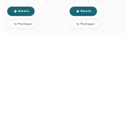
L'appartement se compose d'une...
résidence senior sécurisée, venez
découvrir ce T2 d'environ...
Détails
Détails
Partager
Partager