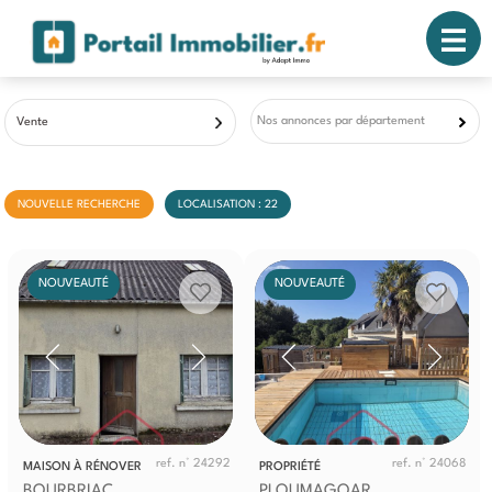
Nos annonces par département
Vente
NOUVELLE RECHERCHE
LOCALISATION : 22
NOUVEAUTÉ
NOUVEAUTÉ
ref. n° 24292
ref. n° 24068
MAISON À RÉNOVER
PROPRIÉTÉ
BOURBRIAC
PLOUMAGOAR