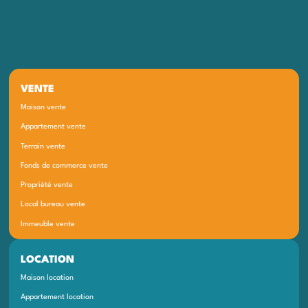
VENTE
Maison vente
Appartement vente
Terrain vente
Fonds de commerce vente
Propriété vente
Local bureau vente
Immeuble vente
LOCATION
Maison location
Appartement location