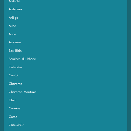
Ardèche
Ardennes
Ariège
Aube
Aude
Aveyron
Bas-Rhin
Bouches-du-Rhône
Calvados
Cantal
Charente
Charente-Maritime
Cher
Corrèze
Corse
Côte-d'Or