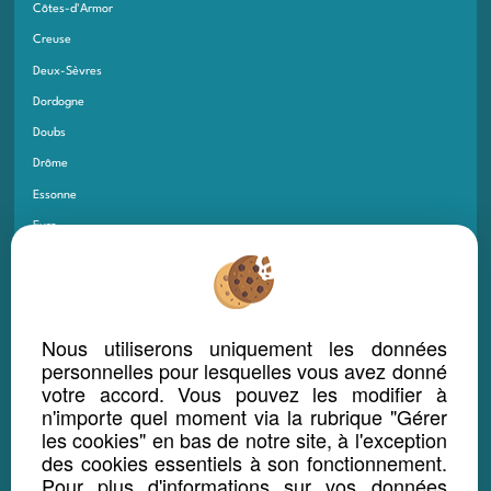
Côtes-d'Armor
Creuse
Deux-Sèvres
Dordogne
Doubs
Drôme
Essonne
Eure
Eure-et-Loir
Finistère
Gard
Nous utiliserons uniquement les données
Gers
personnelles pour lesquelles vous avez donné
Gironde
votre accord. Vous pouvez les modifier à
n'importe quel moment via la rubrique "Gérer
Guadeloupe
les cookies" en bas de notre site, à l'exception
Guyane
des cookies essentiels à son fonctionnement.
Haut-Rhin
Pour plus d'informations sur vos données