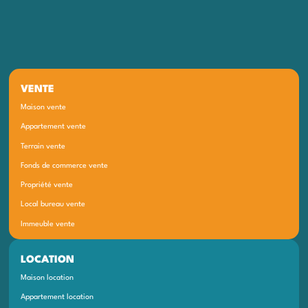
VENTE
Maison vente
Appartement vente
Terrain vente
Fonds de commerce vente
Propriété vente
Local bureau vente
Immeuble vente
LOCATION
Maison location
Appartement location