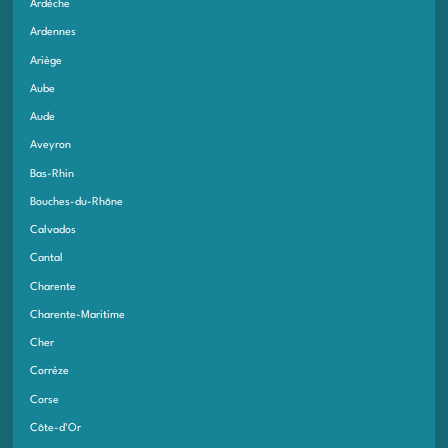
Ardèche
Ardennes
Ariège
Aube
Aude
Aveyron
Bas-Rhin
Bouches-du-Rhône
Calvados
Cantal
Charente
Charente-Maritime
Cher
Corrèze
Corse
Côte-d'Or