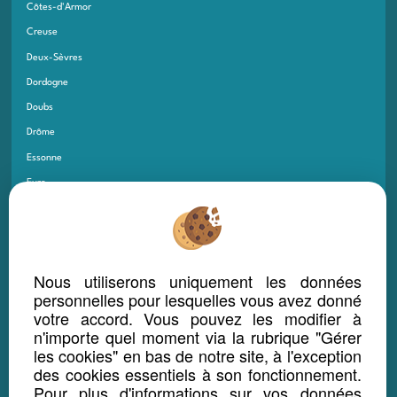
Côtes-d'Armor
Creuse
Deux-Sèvres
Dordogne
Doubs
Drôme
Essonne
Eure
Eure-et-Loir
Finistère
Gard
Nous utiliserons uniquement les données
Gers
personnelles pour lesquelles vous avez donné
Gironde
votre accord. Vous pouvez les modifier à
n'importe quel moment via la rubrique "Gérer
Guadeloupe
les cookies" en bas de notre site, à l'exception
Guyane
des cookies essentiels à son fonctionnement.
Haut-Rhin
Pour plus d'informations sur vos données