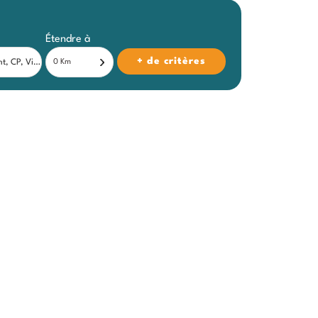
Étendre à
+ de critères
0 Km