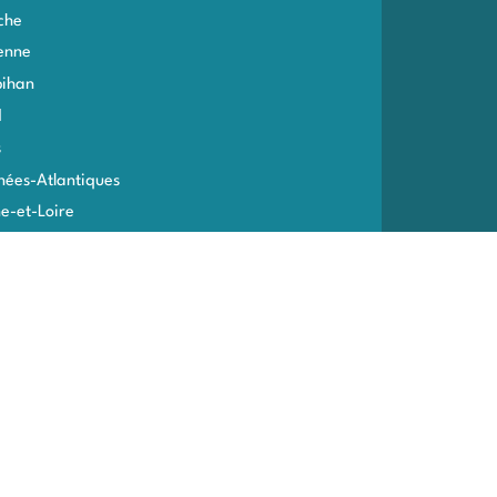
che
enne
ihan
d
s
nées-Atlantiques
e-et-Loire
e-et-Marne
me
toire de Belfort
ne
ines