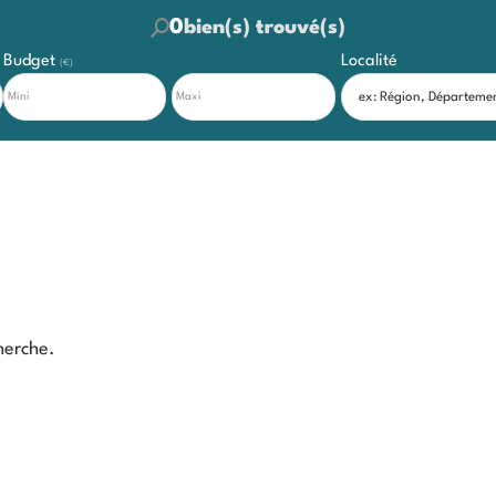
0
bien(s) trouvé(s)
Budget
Localité
(€)
herche.