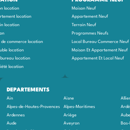
n location
Maison Neuf
tement location
Appartement Neuf
in location
Terrain Neuf
ion
Programmes Neufs
 de commerce location
Local Bureau Commerce Neuf
ble location
Maison Et Appartement Neuf
 bureau location
Appartement Et Local Neuf
iété location
DEPARTEMENTS
Ain
Aisne
Allie
Alpes-de-Hautes-Provences
Alpes-Maritimes
Ardè
Ardennes
Ariège
Aub
Aude
Aveyron
Bas-