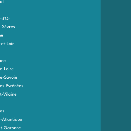
al
-d'Or
-Sèvres
me
-et-Loir
ane
e-Loire
e-Savoie
es-Pyrénées
et-Vilaine
es
e-Atlantique
et-Garonne