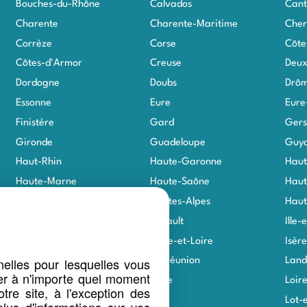
Bouches-du-Rhône
Calvados
Cant
Charente
Charente-Maritime
Cher
Corrèze
Corse
Côte
Côtes-d'Armor
Creuse
Deux
Dordogne
Doubs
Drô
Essonne
Eure
Eure
Finistère
Gard
Gers
Gironde
Guadeloupe
Guy
Haut-Rhin
Haute-Garonne
Haut
Haute-Marne
Haute-Saône
Haut
Haute-Vienne
Hautes-Alpes
Haut
Hauts-de-Seine
Hérault
Ille-
Indre
Indre-et-Loire
Isère
elles pour lesquelles vous
Jura
La Réunion
Land
er à n'importe quel moment
Loir-et-Cher
Loire
Loir
tre site, à l'exception des
Loiret
Lot
Lot-