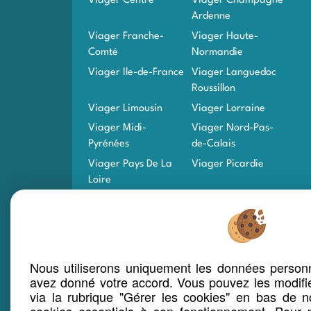
Viager Centre
Viager Champagne
Ardenne
Viager Franche-
Viager Haute-
Comté
Normandie
Viager Ile-de-France
Viager Languedoc
Roussillon
Viager Limousin
Viager Lorraine
Viager Midi-
Viager Nord-Pas-
Pyrénées
de-Calais
Viager Pays De La
Viager Picardie
Loire
Viager Poitou-
Viager PACA
Charentes
Viager Rhône-Alpes
Viager Corse
Viager Martinique
Viager Guadeloupe
Nous utiliserons uniquement les données personn
Viager Guyane
Viager La Réunion
avez donné votre accord. Vous pouvez les modifi
via la rubrique "Gérer les cookies" en bas de no
Viager Saint-Pierre-
Viager Mayotte