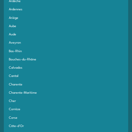
Ardèche
Ardennes
Ariège
Aube
Aude
Aveyron
Bas-Rhin
Bouches-du-Rhône
Calvados
Cantal
Charente
Charente-Maritime
Cher
Corrèze
Corse
Côte-d'Or