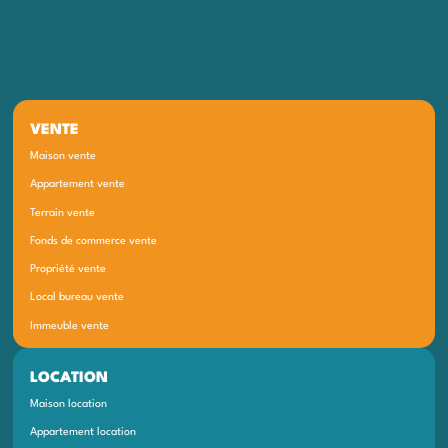
VENTE
Maison vente
Appartement vente
Terrain vente
Fonds de commerce vente
Propriété vente
Local bureau vente
Immeuble vente
LOCATION
Maison location
Appartement location