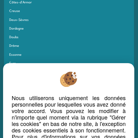
Côtes-d'Armor
Creuse
Deux-Sèvres
Dordogne
Doubs
Drôme
Essonne
Eure
Eure-et-Loir
Finistère
Gard
Nous utiliserons uniquement les données
Gers
personnelles pour lesquelles vous avez donné
Gironde
votre accord. Vous pouvez les modifier à
n'importe quel moment via la rubrique "Gérer
Guadeloupe
les cookies" en bas de notre site, à l'exception
Guyane
des cookies essentiels à son fonctionnement.
Haut-Rhin
Pour plus d'informations sur vos données