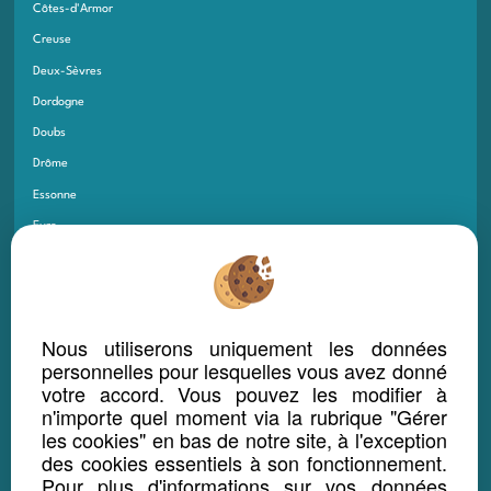
Côtes-d'Armor
Creuse
Deux-Sèvres
Dordogne
Doubs
Drôme
Essonne
Eure
Eure-et-Loir
Finistère
Gard
Nous utiliserons uniquement les données
Gers
personnelles pour lesquelles vous avez donné
Gironde
votre accord. Vous pouvez les modifier à
n'importe quel moment via la rubrique "Gérer
Guadeloupe
les cookies" en bas de notre site, à l'exception
Guyane
des cookies essentiels à son fonctionnement.
Haut-Rhin
Pour plus d'informations sur vos données