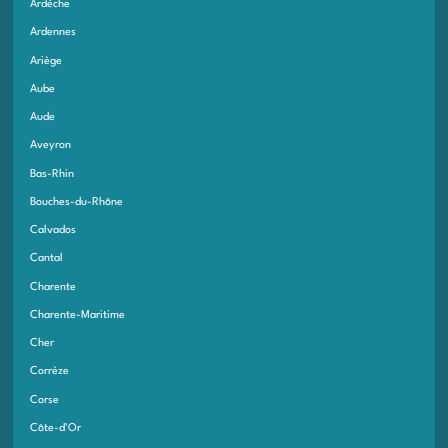
Ardèche
Ardennes
Ariège
Aube
Aude
Aveyron
Bas-Rhin
Bouches-du-Rhône
Calvados
Cantal
Charente
Charente-Maritime
Cher
Corrèze
Corse
Côte-d'Or