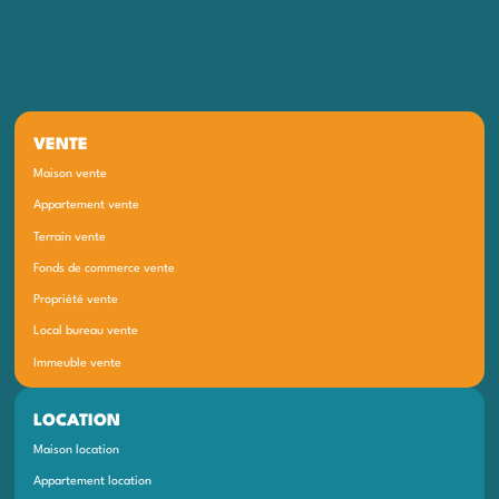
VENTE
Maison vente
Appartement vente
Terrain vente
Fonds de commerce vente
Propriété vente
Local bureau vente
Immeuble vente
LOCATION
Maison location
Appartement location