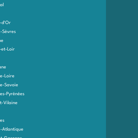
al
-d'Or
-Sèvres
me
-et-Loir
ane
e-Loire
e-Savoie
es-Pyrénées
et-Vilaine
es
e-Atlantique