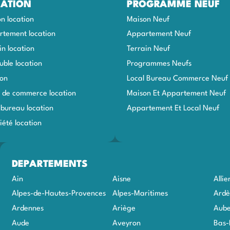
ATION
PROGRAMME NEUF
n location
Maison Neuf
tement location
Appartement Neuf
in location
Terrain Neuf
ble location
Programmes Neufs
ion
Local Bureau Commerce Neuf
 de commerce location
Maison Et Appartement Neuf
 bureau location
Appartement Et Local Neuf
iété location
DEPARTEMENTS
Ain
Aisne
Allie
Alpes-de-Hautes-Provences
Alpes-Maritimes
Ardè
Ardennes
Ariège
Aub
Aude
Aveyron
Bas-