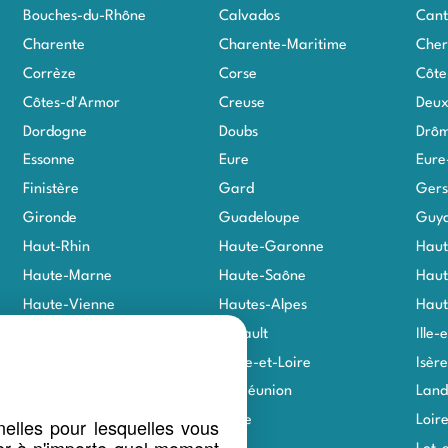
Bouches-du-Rhône
Calvados
Cant
Charente
Charente-Maritime
Cher
Corrèze
Corse
Côte
Côtes-d'Armor
Creuse
Deux
Dordogne
Doubs
Drô
Essonne
Eure
Eure
Finistère
Gard
Gers
Gironde
Guadeloupe
Guy
Haut-Rhin
Haute-Garonne
Haut
Haute-Marne
Haute-Saône
Haut
Haute-Vienne
Hautes-Alpes
Haut
Hauts-de-Seine
Hérault
Ille-
Indre
Indre-et-Loire
Isère
Jura
La Réunion
Land
Loir-et-Cher
Loire
Loir
elles pour lesquelles vous