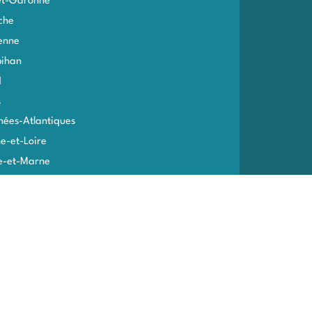
et-Garonne
che
enne
ihan
d
s
nées-Atlantiques
e-et-Loire
e-et-Marne
me
toire de Belfort
ne
ines