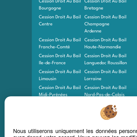
Cession Droit Au Bail
Cession Droit Au Bail
Bourgogne
Bretagne
Cession Droit Au Bail
Cession Droit Au Bail
Centre
Champagne
Ardenne
Cession Droit Au Bail
Cession Droit Au Bail
Franche-Comté
Haute-Normandie
Cession Droit Au Bail
Cession Droit Au Bail
Ile-de-France
Languedoc Roussillon
Cession Droit Au Bail
Cession Droit Au Bail
Limousin
Lorraine
Cession Droit Au Bail
Cession Droit Au Bail
Midi-Pyrénées
Nord-Pas-de-Calais
Cession Droit Au Bail
Cession Droit Au Bail
Pays De La Loire
Picardie
Cession Droit Au Bail
Cession Droit Au Bail
Poitou-Charentes
PACA
Nous utiliserons uniquement les données personn
Cession Droit Au Bail
Cession Droit Au Bail