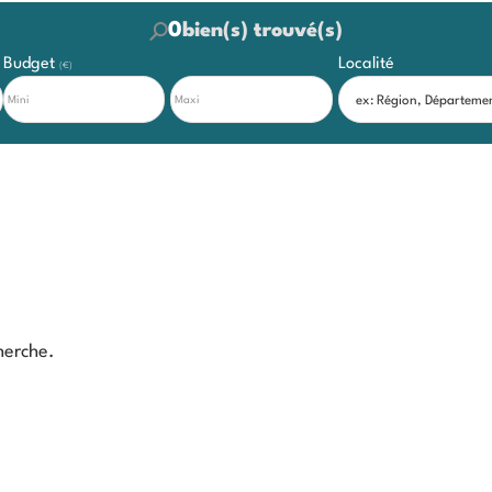
0
bien(s) trouvé(s)
Budget
Localité
(€)
herche.