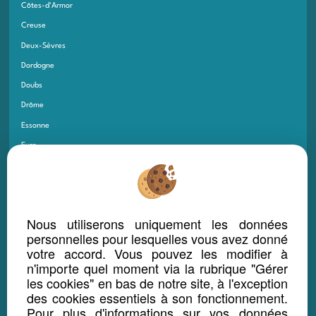
Côtes-d'Armor
Creuse
Deux-Sèvres
Dordogne
Doubs
Drôme
Essonne
Eure
Eure-et-Loir
Finistère
Gard
Nous utiliserons uniquement les données
Gers
personnelles pour lesquelles vous avez donné
Gironde
votre accord. Vous pouvez les modifier à
n'importe quel moment via la rubrique "Gérer
Guadeloupe
les cookies" en bas de notre site, à l'exception
Guyane
des cookies essentiels à son fonctionnement.
Haut-Rhin
Pour plus d'informations sur vos données