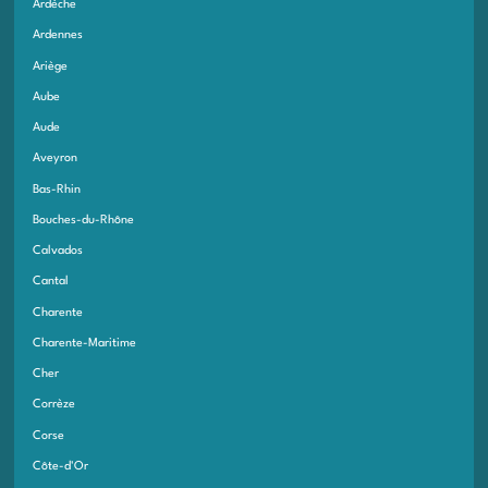
Ardèche
Ardennes
Ariège
Aube
Aude
Aveyron
Bas-Rhin
Bouches-du-Rhône
Calvados
Cantal
Charente
Charente-Maritime
Cher
Corrèze
Corse
Côte-d'Or