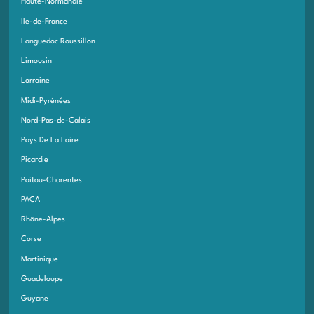
Haute-Normandie
Ile-de-France
Languedoc Roussillon
Limousin
Lorraine
Midi-Pyrénées
Nord-Pas-de-Calais
Pays De La Loire
Picardie
Poitou-Charentes
PACA
Rhône-Alpes
Corse
Martinique
Guadeloupe
Guyane