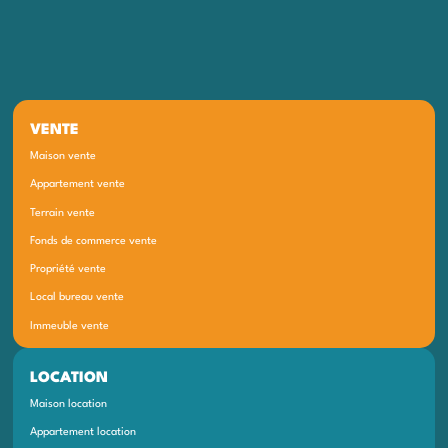
VENTE
Maison vente
Appartement vente
Terrain vente
Fonds de commerce vente
Propriété vente
Local bureau vente
Immeuble vente
LOCATION
Maison location
Appartement location