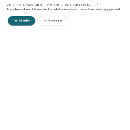
VILLE JUIF APPARTEMENT 3 P MEUBLER AVEC BALCON Métro 7
Appartement meublé en très bon état comprenant une entrée avec dégagement et placard, une salle de bains, un WC séparé,...
Détails
Partager