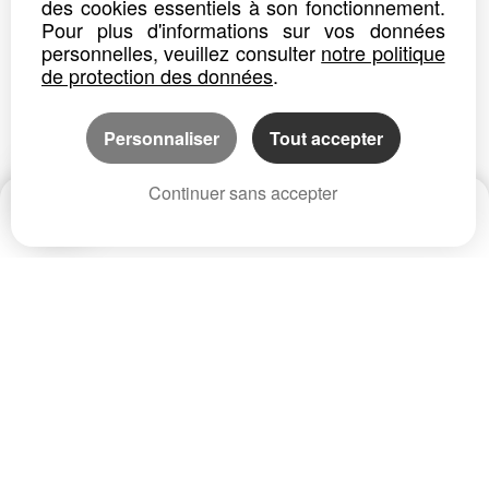
des cookies essentiels à son fonctionnement.
Pour plus d'informations sur vos données
CACHAN AVENDRE APPARTEMENT 3 P au 4ème étage avec ASCENSEUR RER B 5mn M4 10mn L15 5MN
personnelles, veuillez consulter
notre politique
CACHAN AVENDRE A 3 Klm de PARIS APPARTEMENT 3 P au 4ème étage avec ASCENSEUR RER 5mn M4 10mn LIGNE 15 5mn IDEAL 1ER...
de protection des données
.
Détails
Partager
Personnaliser
Tout accepter
Continuer sans accepter
Date
Prix
CP