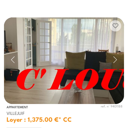
ref. n° 9401188
APPARTEMENT
VILLEJUIF
Loyer : 1,375.00 €*
CC