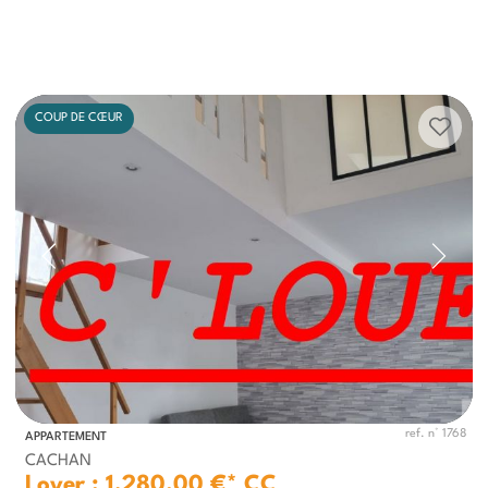
COUP DE CŒUR
ref. n° 1768
APPARTEMENT
CACHAN
Loyer : 1,280.00 €*
CC