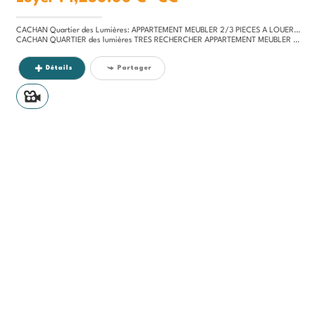
CACHAN Quartier des Lumières: APPARTEMENT MEUBLER 2/3 PIECES A LOUER RER 5Mn à 3 klm de PARIS
CACHAN QUARTIER des lumières TRES RECHERCHER APPARTEMENT MEUBLER 2/3 PIECES A LOUER RER 5Mn:Entrée, dégagement, séjour,...
Détails
Partager