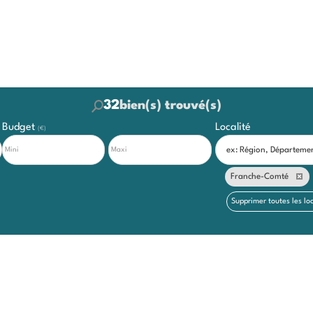
32
bien(s) trouvé(s)
Budget
Localité
(€)
Franche-Comté
Supprimer toutes les loc