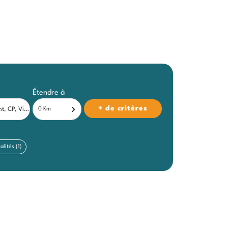
Étendre à
+ de critères
0 Km
alités (
1
)