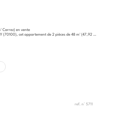
² Carrez) en vente
0100), cet appartement de 2 pièces de 48 m² (47,92 m² Carrez).
ref. n° 5711