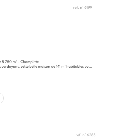
ref. n° 6199
e 5 750 m² – Champlitte
cette belle maison de 141 m² habitables vous offre un cadre de vie...
ref. n° 6285