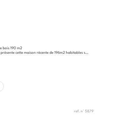
re bois 190 m2
e maison récente de 196m2 habitables sur un terrain de plus de 16...
ref. n° 5879