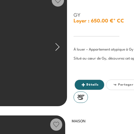
GY
Loyer : 650.00 €*
CC
À louer – Appartement atypique à Gy
Situé au cœur de Gy, découvrez cet a
Détails
Partager
MAISON