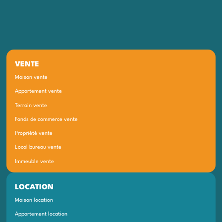
VENTE
Maison vente
Appartement vente
Terrain vente
Fonds de commerce vente
Propriété vente
Local bureau vente
Immeuble vente
LOCATION
Maison location
Appartement location