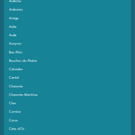
Ardèche
Ardennes
Ariège
Aube
Aude
Aveyron
Bas-Rhin
Bouches-du-Rhône
Calvados
Cantal
Charente
Charente-Maritime
Cher
Corrèze
Corse
Côte-d'Or