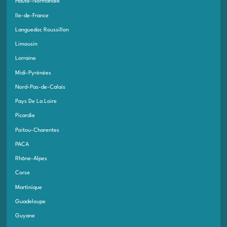
Haute-Normandie
Ile-de-France
Languedoc Roussillon
Limousin
Lorraine
Midi-Pyrénées
Nord-Pas-de-Calais
Pays De La Loire
Picardie
Poitou-Charentes
PACA
Rhône-Alpes
Corse
Martinique
Guadeloupe
Guyane