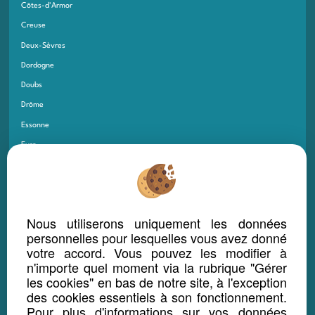
Côtes-d'Armor
Creuse
Deux-Sèvres
Dordogne
Doubs
Drôme
Essonne
Eure
Eure-et-Loir
Finistère
Gard
Nous utiliserons uniquement les données
Gers
personnelles pour lesquelles vous avez donné
Gironde
votre accord. Vous pouvez les modifier à
n'importe quel moment via la rubrique "Gérer
Guadeloupe
les cookies" en bas de notre site, à l'exception
Guyane
des cookies essentiels à son fonctionnement.
Haut-Rhin
Pour plus d'informations sur vos données