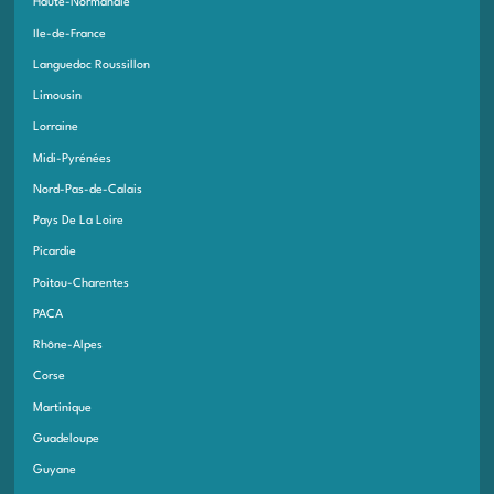
Haute-Normandie
Ile-de-France
Languedoc Roussillon
Limousin
Lorraine
Midi-Pyrénées
Nord-Pas-de-Calais
Pays De La Loire
Picardie
Poitou-Charentes
PACA
Rhône-Alpes
Corse
Martinique
Guadeloupe
Guyane