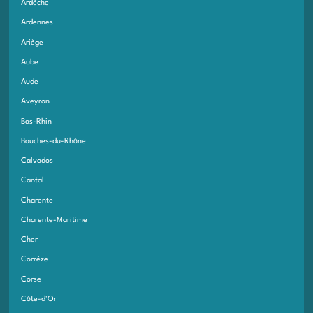
Ardèche
Ardennes
Ariège
Aube
Aude
Aveyron
Bas-Rhin
Bouches-du-Rhône
Calvados
Cantal
Charente
Charente-Maritime
Cher
Corrèze
Corse
Côte-d'Or