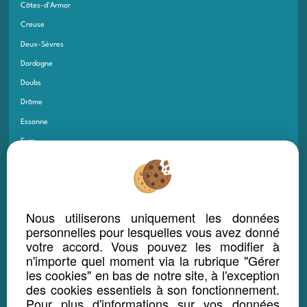
Côtes-d'Armor
Creuse
Deux-Sèvres
Dordogne
Doubs
Drôme
Essonne
Eure
Eure-et-Loir
Finistère
Gard
Nous utiliserons uniquement les données
Gers
personnelles pour lesquelles vous avez donné
Gironde
votre accord. Vous pouvez les modifier à
n'importe quel moment via la rubrique "Gérer
Guadeloupe
les cookies" en bas de notre site, à l'exception
Guyane
des cookies essentiels à son fonctionnement.
Haut-Rhin
Pour plus d'informations sur vos données