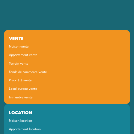
VENTE
Maison vente
Appartement vente
Terrain vente
Fonds de commerce vente
Propriété vente
Local bureau vente
Immeuble vente
LOCATION
Maison location
Appartement location