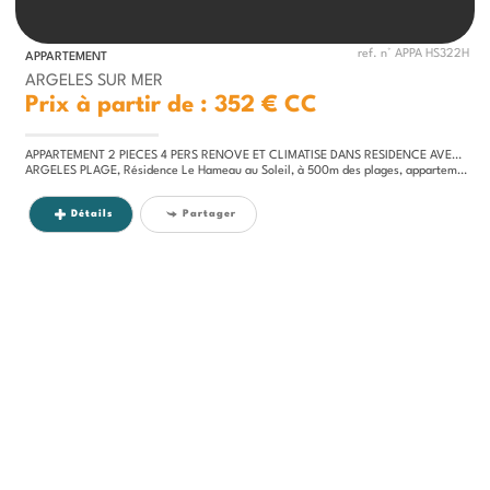
ref. n° APPA HS322H
APPARTEMENT
ARGELES SUR MER
Prix à partir de : 352 €
CC
APPARTEMENT 2 PIECES 4 PERS RENOVE ET CLIMATISE DANS RESIDENCE AVEC PISCINE ET TENNIS
ARGELES PLAGE, Résidence Le Hameau au Soleil, à 500m des plages, appartement 2 pièces climatisé équipé pour 4 personnes...
Détails
Partager