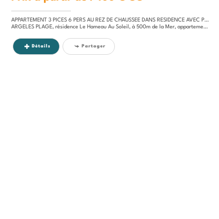
APPARTEMENT 3 PICES 6 PERS AU REZ DE CHAUSSEE DANS RESIDENCE AVEC PISCINE ET TENNIS
ARGELES PLAGE, résidence Le Hameau Au Soleil, à 500m de la Mer, appartement 3 pièces au RDC pour 6 personnes :...
Détails
Partager