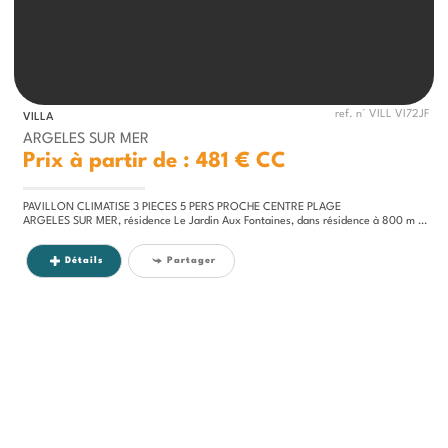
ref. n° VILL VI72JF
VILLA
ARGELES SUR MER
Prix à partir de : 481 €
CC
PAVILLON CLIMATISE 3 PIECES 5 PERS PROCHE CENTRE PLAGE
ARGELES SUR MER, résidence Le Jardin Aux Fontaines, dans résidence à 800 m de la plage, Pavillon 3 PIECES en duplex pour...
Détails
Partager