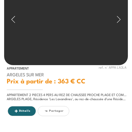
ref. n° APPA LA3LA
APPARTEMENT
ARGELES SUR MER
Prix à partir de : 363 €
CC
APPARTEMENT 2 PIECES 4 PERS AU REZ DE CHAUSSEE PROCHE PLAGE ET COMMERCES
ARGELES PLAGE, Résidence 'Les Lavandines', au rez-de-chaussée d'une Résidence à 500m de la Mer, appartement 2 pièces en...
Détails
Partager