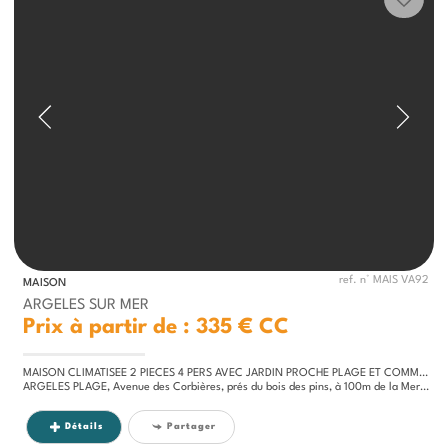
ref. n° MAIS VA92
MAISON
ARGELES SUR MER
Prix à partir de : 335 €
CC
MAISON CLIMATISEE 2 PIECES 4 PERS AVEC JARDIN PROCHE PLAGE ET COMMERCES
ARGELES PLAGE, Avenue des Corbières, prés du bois des pins, à 100m de la Mer - Petite maison 2 pièces entièrement...
Détails
Partager