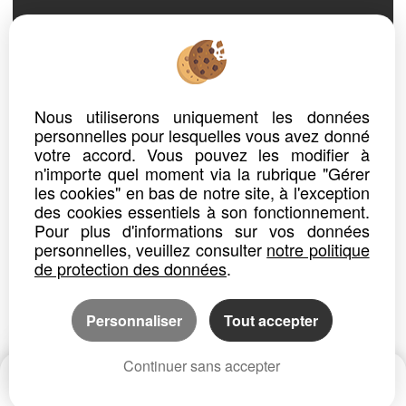
ref. n° APPA AI32VM
APPARTEMENT
CANET EN ROUSSILLON
Prix à partir de : 652 €
CC
Nous utiliserons uniquement les données
personnelles pour lesquelles vous avez donné
SUPERBE APPARTEMENT CLIMATISE 6 PERS AVEC VUE MAGNIFIQUE SUR MER ET ACCES DIRECT A LA PLAGE
votre accord. Vous pouvez les modifier à
CANET PLAGE EN 1ERE LIGNE, Superbe appartement 3 pièces entièrement climatisé équipé pour 6 personnes, au 7ème et...
n'importe quel moment via la rubrique "Gérer
les cookies" en bas de notre site, à l'exception
Détails
Partager
des cookies essentiels à son fonctionnement.
Pour plus d'informations sur vos données
personnelles, veuillez consulter
notre politique
de protection des données
.
Personnaliser
Tout accepter
Continuer sans accepter
Date
Prix
CP