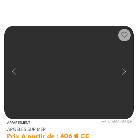
ref. n° APPA HS612H
APPARTEMENT
ARGELES SUR MER
Prix à partir de : 406 €
CC