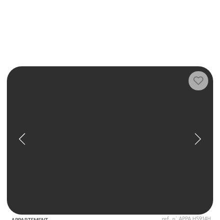
ref. n° APPA HS914H