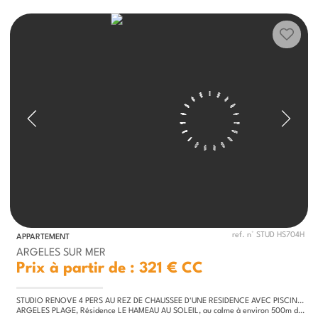
ref. n° STUD HS704H
APPARTEMENT
ARGELES SUR MER
Prix à partir de : 321 €
CC
STUDIO RENOVE 4 PERS AU REZ DE CHAUSSEE D'UNE RESIDENCE AVEC PISCINE ET TENNIS
ARGELES PLAGE, Résidence LE HAMEAU AU SOLEIL, au calme à environ 500m de la plage. Au rez de chaussée d'une résidence...