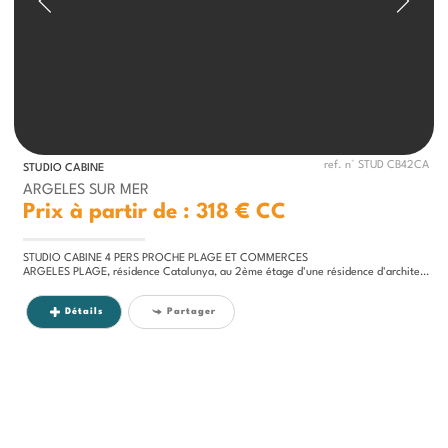
ref. n° STUD CB42CA
STUDIO CABINE
ARGELES SUR MER
Prix à partir de : 318 €
CC
STUDIO CABINE 4 PERS PROCHE PLAGE ET COMMERCES
ARGELES PLAGE, résidence Catalunya, au 2ème étage d'une résidence d'architecture régionale à 300m de la Mer et 150m des...
Détails
Partager